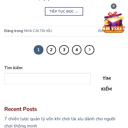
✕
TIẾP TỤC ĐỌC
→
Đăng trong
NHÀ CÁI TÀI XỈU
Để lại bình luận
1
2
3
4
Tìm kiếm
TÌM
KIẾM
Recent Posts
7 chiến lược quản lý vốn khi chơi tài xỉu dành cho người
chơi thông minh