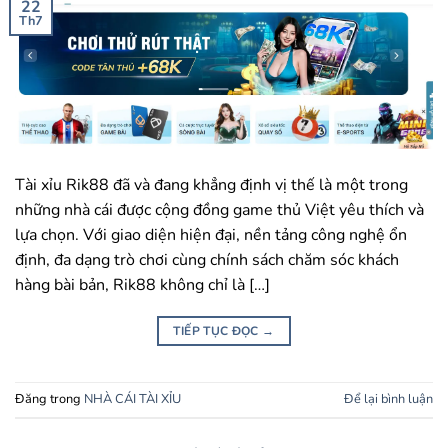
22
Th7
Tài xỉu Rik88 đã và đang khẳng định vị thế là một trong
những nhà cái được cộng đồng game thủ Việt yêu thích và
lựa chọn. Với giao diện hiện đại, nền tảng công nghệ ổn
định, đa dạng trò chơi cùng chính sách chăm sóc khách
hàng bài bản, Rik88 không chỉ là […]
TIẾP TỤC ĐỌC
→
Đăng trong
NHÀ CÁI TÀI XỈU
Để lại bình luận