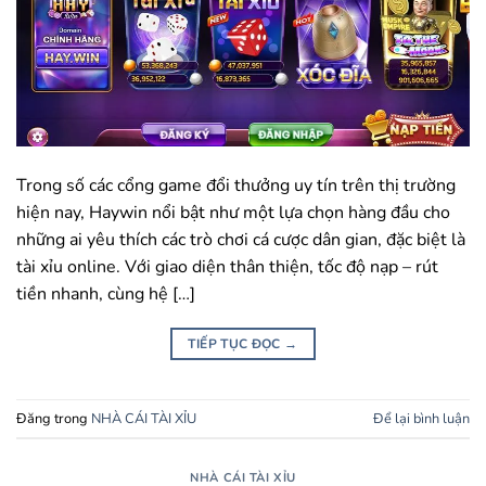
Trong số các cổng game đổi thưởng uy tín trên thị trường
hiện nay, Haywin nổi bật như một lựa chọn hàng đầu cho
những ai yêu thích các trò chơi cá cược dân gian, đặc biệt là
tài xỉu online. Với giao diện thân thiện, tốc độ nạp – rút
tiền nhanh, cùng hệ […]
TIẾP TỤC ĐỌC
→
Đăng trong
NHÀ CÁI TÀI XỈU
Để lại bình luận
NHÀ CÁI TÀI XỈU