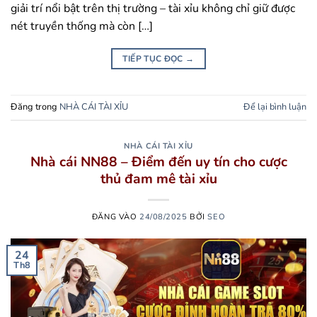
giải trí nổi bật trên thị trường – tài xỉu không chỉ giữ được
nét truyền thống mà còn […]
TIẾP TỤC ĐỌC
→
Đăng trong
NHÀ CÁI TÀI XỈU
Để lại bình luận
NHÀ CÁI TÀI XỈU
Nhà cái NN88 – Điểm đến uy tín cho cược
thủ đam mê tài xỉu
ĐĂNG VÀO
24/08/2025
BỞI
SEO
24
Th8