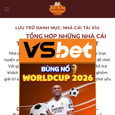
Bỏ
qua
nội
dung
LƯU TRỮ DANH MỤC:
NHÀ CÁI TÀI XỈU
TỔNG HỢP NHỮNG NHÀ CÁI
TÀI XỈU ONLINE UY TÍN NHẤT
×
Nhà cái
Tài Xỉu
là đơn vị cung cấp dịch vụ cá cược trực
tuyến uy tín, chuyên về trò chơi Tài Xỉu hấp dẫn và dễ chơi.
Với giao diện thân thiện, tỷ lệ trả thưởng cao và hỗ trợ
khách hàng 24/7, nhà cái Tài Xỉu mang đến trải nghiệm
giải trí an toàn, minh bạch và công bằng cho người chơi yêu
thích sự kịch tính và may mắn.
NHÀ CÁI TÀI XỈU
Giới thiệu tài xỉu tại nhà cái Max79 –