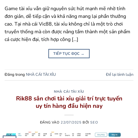
Game tài xỉu vẫn giữ nguyên sức hút mạnh mẽ nhờ tính
đơn giản, dễ tiếp cận và khả năng mang lại phần thưởng
cao. Tại nhà cái Vic88, tài xỉu không chỉ là một trò chơi
truyền thống mà còn được nâng tầm thành một sản phẩm
cá cược hiện đại, tích hợp công […]
TIẾP TỤC ĐỌC
→
Đăng trong
NHÀ CÁI TÀI XỈU
Để lại bình luận
NHÀ CÁI TÀI XỈU
Rik88 sân chơi tài xỉu giải trí trực tuyến
uy tín hàng đầu hiện nay
ĐĂNG VÀO
22/07/2025
BỞI
SEO