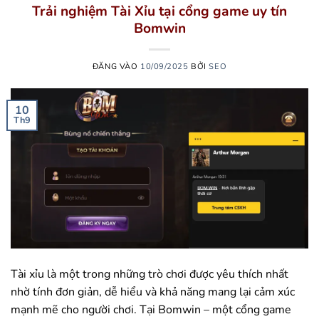
Trải nghiệm Tài Xỉu tại cổng game uy tín
Bomwin
ĐĂNG VÀO
10/09/2025
BỞI
SEO
10
Th9
Tài xỉu là một trong những trò chơi được yêu thích nhất
nhờ tính đơn giản, dễ hiểu và khả năng mang lại cảm xúc
mạnh mẽ cho người chơi. Tại Bomwin – một cổng game