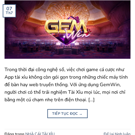
07
Th7
Trong thời đại công nghệ số, việc chơi game cá cược như
App tài xỉu không còn gói gọn trong những chiếc máy tính
để bàn hay web truyền thống. Với ứng dụng GemWin,
người chơi có thể trải nghiệm Tài Xỉu mọi lúc, mọi nơi chỉ
bằng một cú chạm nhẹ trên điện thoại. […]
TIẾP TỤC ĐỌC
→
Đăng trong
NHÀ CÁI TÀI XỈU
Để lại bình luận