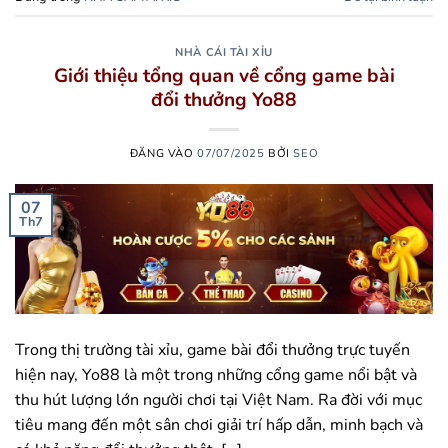
NHÀ CÁI TÀI XỈU
Giới thiệu tổng quan về cổng game bài
đổi thưởng Yo88
ĐĂNG VÀO
07/07/2025
BỞI
SEO
07
Th7
Trong thị trường tài xỉu, game bài đổi thưởng trực tuyến
hiện nay, Yo88 là một trong những cổng game nổi bật và
thu hút lượng lớn người chơi tại Việt Nam. Ra đời với mục
tiêu mang đến một sân chơi giải trí hấp dẫn, minh bạch và