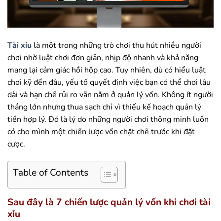
Tài xỉu
là một trong những trò chơi thu hút nhiều người
chơi nhờ luật chơi đơn giản, nhịp độ nhanh và khả năng
mang lại cảm giác hồi hộp cao. Tuy nhiên, dù có hiểu luật
chơi kỹ đến đâu, yếu tố quyết định việc bạn có thể chơi lâu
dài và hạn chế rủi ro vẫn nằm ở quản lý vốn. Không ít người
thắng lớn nhưng thua sạch chỉ vì thiếu kế hoạch quản lý
tiền hợp lý. Đó là lý do những người chơi thông minh luôn
có cho mình một chiến lược vốn chặt chẽ trước khi đặt
cược.
Table of Contents
Sau đây là 7 chiến lược quản lý vốn khi chơi tài
xỉu