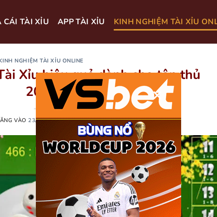
 CÁI TÀI XỈU
APP TÀI XỈU
KINH NGHIỆM TÀI XỈU ON
KINH NGHIỆM TÀI XỈU ONLINE
ài Xỉu hiệu quả dành cho tân thủ
×
2025
ĂNG VÀO
23/01/2025
BỞI
SEO