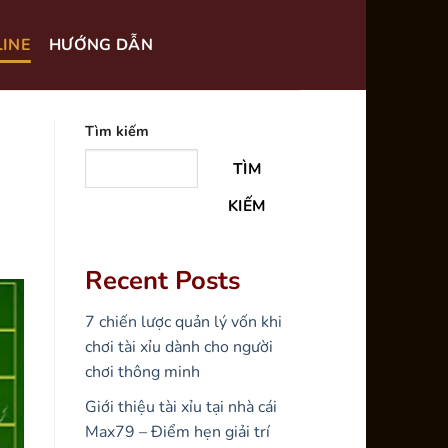
LINE
HƯỚNG DẪN
Tìm kiếm
TÌM
KIẾM
Recent Posts
7 chiến lược quản lý vốn khi
chơi tài xỉu dành cho người
chơi thông minh
Giới thiệu tài xỉu tại nhà cái
Max79 – Điểm hẹn giải trí