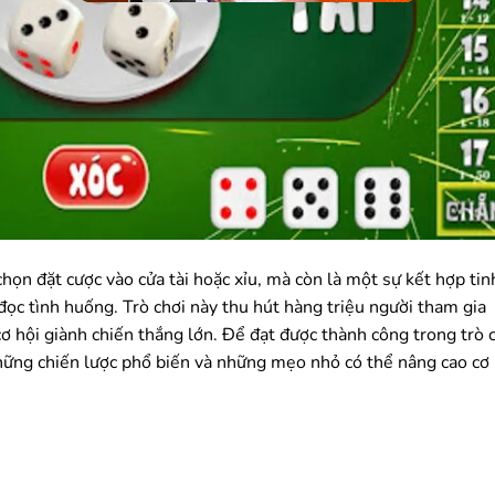
chọn đặt cược vào cửa tài hoặc xỉu, mà còn là một sự kết hợp tin
đọc tình huống. Trò chơi này thu hút hàng triệu người tham gia
 cơ hội giành chiến thắng lớn. Để đạt được thành công trong trò 
những chiến lược phổ biến và những mẹo nhỏ có thể nâng cao cơ 