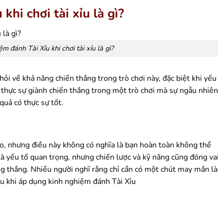
khi chơi tài xỉu là gì?
m đánh Tài Xỉu khi chơi tài xỉu là gì?
hỏi về khả năng chiến thắng trong trò chơi này, đặc biệt khi yếu
ể thực sự giành chiến thắng trong một trò chơi mà sự ngẫu nhiên
quả có thực sự tốt.
cao, nhưng điều này không có nghĩa là bạn hoàn toàn không thể
à yếu tố quan trọng, nhưng chiến lược và kỹ năng cũng đóng va
ng thắng. Nhiều người nghĩ rằng chỉ cần có một chút may mắn là
ều khi áp dụng kinh nghiệm đánh Tài Xỉu