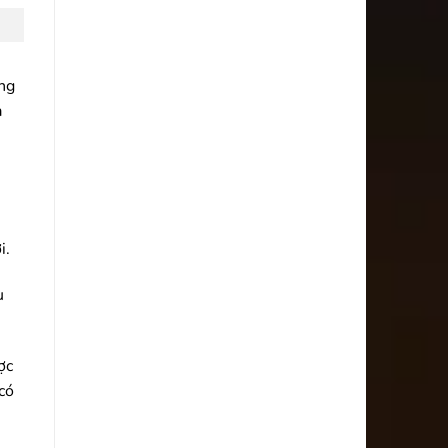
ụng
ả
i.
u
ợc
có