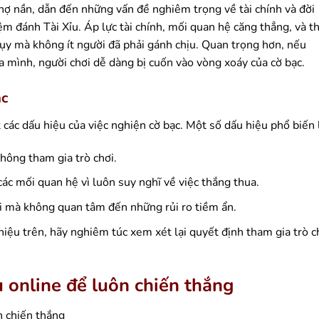
h nợ nần, dẫn đến những vấn đề nghiêm trọng về tài chính và đời
m đánh Tài Xỉu. Áp lực tài chính, mối quan hệ căng thẳng, và 
lụy mà không ít người đã phải gánh chịu. Quan trọng hơn, nếu
a mình, người chơi dễ dàng bị cuốn vào vòng xoáy của cờ bạc.
ạc
t các dấu hiệu của việc nghiện cờ bạc. Một số dấu hiệu phổ biến 
hông tham gia trò chơi.
ác mối quan hệ vì luôn suy nghĩ về việc thắng thua.
i mà không quan tâm đến những rủi ro tiềm ẩn.
ệu trên, hãy nghiêm túc xem xét lại quyết định tham gia trò c
 online để luôn chiến thắng