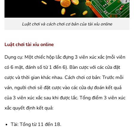
Luật chơi và cách chơi cơ bản của tài xỉu online
Luật chơi tài xỉu online
Dụng cụ: Một chiếc hộp lắc đựng 3 viên xúc xắc (mỗi viên
có 6 mặt, đánh số từ 1 đến 6). Bàn cược với các cửa đặt
cược và thời gian khác nhau. Cách chơi cơ bản: Trước mỗi
ván, người chơi sẽ đặt cược vào các cửa dự đoán kết quả
của 3 viên xúc xắc sau khi được lắc. Tổng điểm 3 viên xúc
xắc quyết định kết quả:
Tài: Tổng từ 11 đến 18.