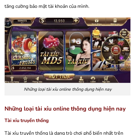
tăng cường bảo mật tài khoản của mình.
Những loại tài xỉu online thông dụng hiện nay
Những loại tài xỉu online thông dụng hiện nay
Tài xỉu truyền thống
Tài xỉu truyền thống là dạng trò chơi phổ biến nhất trên