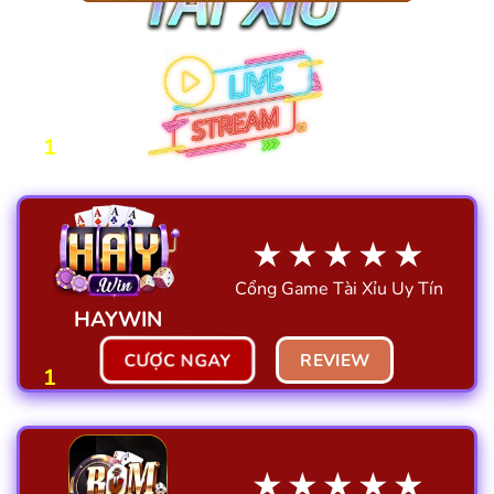
1
★★★★★
Cổng Game Tài Xỉu Uy Tín
HAYWIN
CƯỢC NGAY
REVIEW
1
★★★★★