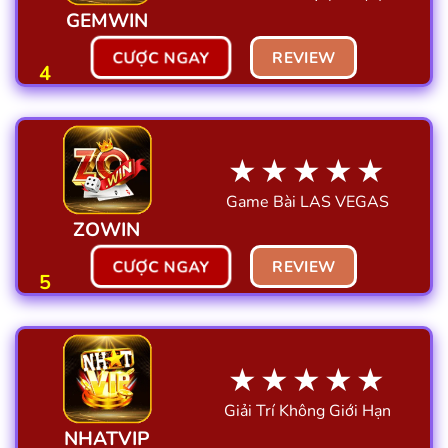
GEMWIN
CƯỢC NGAY
REVIEW
4
★★★★★
Game Bài LAS VEGAS
ZOWIN
CƯỢC NGAY
REVIEW
5
★★★★★
Giải Trí Không Giới Hạn
NHATVIP