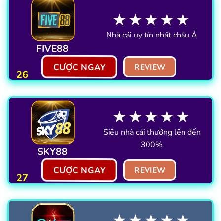
★★★★★
Nhà cái uy tín nhất châu Á
FIVE88
CƯỢC NGAY
REVIEW
26
★★★★★
Siêu nhà cái thưởng lên đến
300%
SKY88
CƯỢC NGAY
REVIEW
27
★★★★★