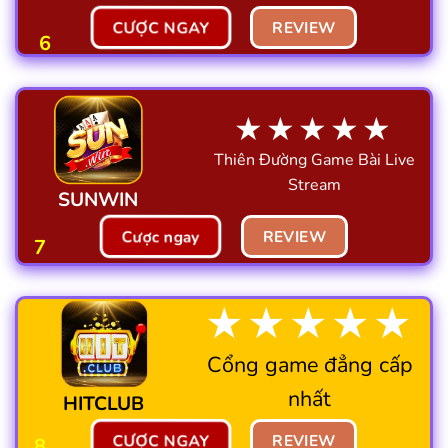
CƯỢC NGAY
REVIEW
6
★★★★★
Thiên Đường Game Bài Live
Stream
SUNWIN
Cược ngay
REVIEW
7
★★★★★
Cổng game đẳng cấp
nhất
HITCLUB
CƯỢC NGAY
REVIEW
8