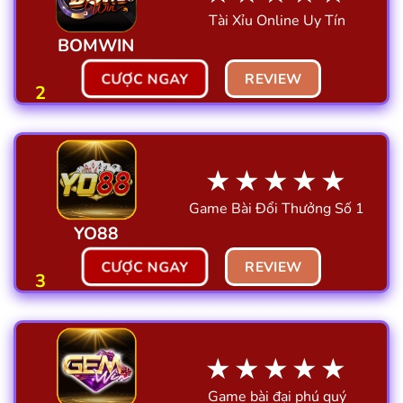
Tài Xỉu Online Uy Tín
BOMWIN
CƯỢC NGAY
REVIEW
2
★★★★★
Game Bài Đổi Thưởng Số 1
YO88
CƯỢC NGAY
REVIEW
3
★★★★★
Game bài đại phú quý