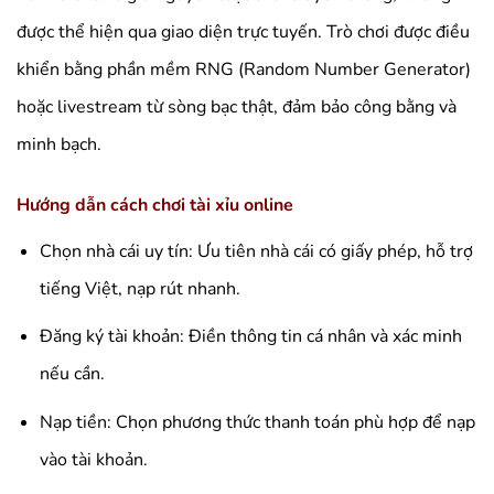
được thể hiện qua giao diện trực tuyến. Trò chơi được điều
khiển bằng phần mềm RNG (Random Number Generator)
hoặc livestream từ sòng bạc thật, đảm bảo công bằng và
minh bạch.
Hướng dẫn cách chơi tài xỉu online
Chọn nhà cái uy tín: Ưu tiên nhà cái có giấy phép, hỗ trợ
tiếng Việt, nạp rút nhanh.
Đăng ký tài khoản: Điền thông tin cá nhân và xác minh
nếu cần.
Nạp tiền: Chọn phương thức thanh toán phù hợp để nạp
vào tài khoản.