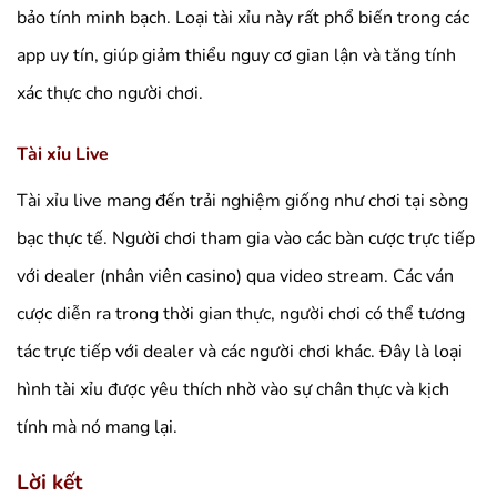
bảo tính minh bạch. Loại tài xỉu này rất phổ biến trong các
app uy tín, giúp giảm thiểu nguy cơ gian lận và tăng tính
xác thực cho người chơi.
Tài xỉu Live
Tài xỉu live mang đến trải nghiệm giống như chơi tại sòng
bạc thực tế. Người chơi tham gia vào các bàn cược trực tiếp
với dealer (nhân viên casino) qua video stream. Các ván
cược diễn ra trong thời gian thực, người chơi có thể tương
tác trực tiếp với dealer và các người chơi khác. Đây là loại
hình tài xỉu được yêu thích nhờ vào sự chân thực và kịch
tính mà nó mang lại.
Lời kết