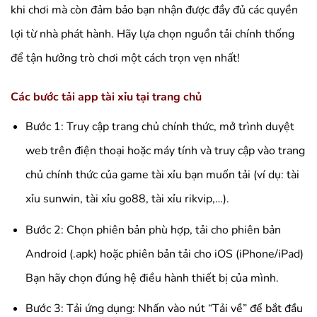
khi chơi mà còn đảm bảo bạn nhận được đầy đủ các quyền
lợi từ nhà phát hành. Hãy lựa chọn nguồn tải chính thống
để tận hưởng trò chơi một cách trọn vẹn nhất!
Các bước tải app tài xỉu tại trang chủ
Bước 1: Truy cập trang chủ chính thức, mở trình duyệt
web trên điện thoại hoặc máy tính và truy cập vào trang
chủ chính thức của game tài xỉu bạn muốn tải (ví dụ: tài
xỉu sunwin, tài xỉu go88, tài xỉu rikvip,…).
Bước 2: Chọn phiên bản phù hợp, tải cho phiên bản
Android (.apk) hoặc phiên bản tải cho iOS (iPhone/iPad)
Bạn hãy chọn đúng hệ điều hành thiết bị của mình.
Bước 3: Tải ứng dụng: Nhấn vào nút “Tải về” để bắt đầu