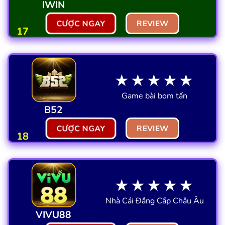
IWIN
CƯỢC NGAY
REVIEW
17
★★★★★
Game bài bom tấn
B52
CƯỢC NGAY
REVIEW
18
★★★★★
Nhà Cái Đẳng Cấp Châu Âu
VIVU88