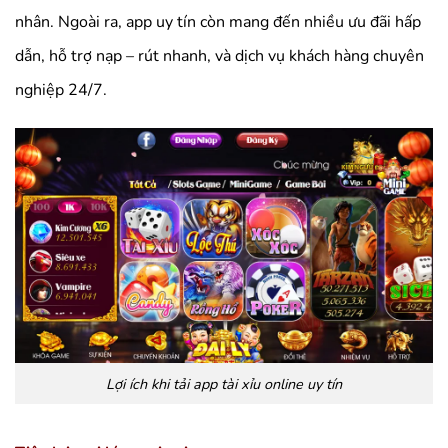
nhân. Ngoài ra, app uy tín còn mang đến nhiều ưu đãi hấp
dẫn, hỗ trợ nạp – rút nhanh, và dịch vụ khách hàng chuyên
nghiệp 24/7.
Lợi ích khi tải app tài xỉu online uy tín