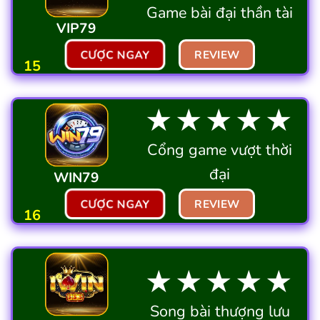
Game bài đại thần tài
VIP79
CƯỢC NGAY
REVIEW
15
★★★★★
Cổng game vượt thời
đại
WIN79
CƯỢC NGAY
REVIEW
16
★★★★★
Song bài thượng lưu