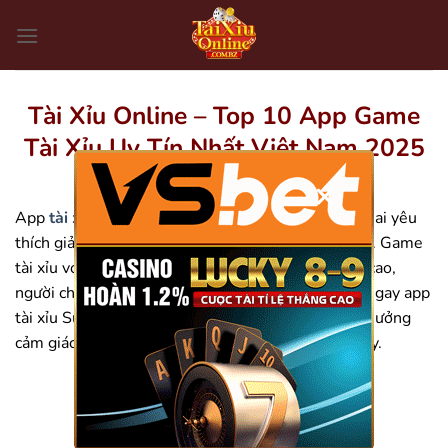
Bỏ
qua
nội
dung
Tài Xỉu Online – Top 10 App Game
Tài Xỉu Uy Tín Nhất Việt Nam 2025
×
App
tài xỉu online
là lựa chọn hoàn hảo cho những ai yêu
thích giải trí và kiếm tiền bằng trí tuệ nhanh chóng. Game
tài xỉu với lối chơi đơn giản, hấp dẫn và tỉ lệ thắng cao,
người chơi dễ dàng tham gia mọi lúc, mọi nơi. Tải ngay app
tài xỉu Sunwin MD5 online uy tín dưới đây để tận hưởng
cảm giác hồi hộp từng giây và rinh thưởng mỗi ngày.