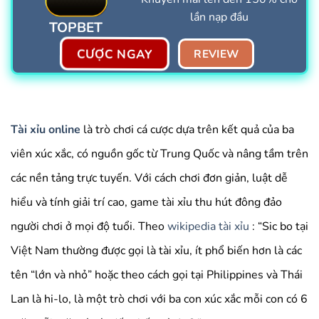
lần nạp đầu
TOPBET
CƯỢC NGAY
REVIEW
Tài xỉu online
là trò chơi cá cược dựa trên kết quả của ba
viên xúc xắc, có nguồn gốc từ Trung Quốc và nâng tầm trên
các nền tảng trực tuyến. Với cách chơi đơn giản, luật dễ
hiểu và tính giải trí cao, game tài xỉu thu hút đông đảo
người chơi ở mọi độ tuổi. Theo
wikipedia tài xỉu
: “Sic bo tại
Việt Nam thường được gọi là tài xỉu, ít phổ biến hơn là các
tên “lớn và nhỏ” hoặc theo cách gọi tại Philippines và Thái
Lan là hi-lo, là một trò chơi với ba con xúc xắc mỗi con có 6