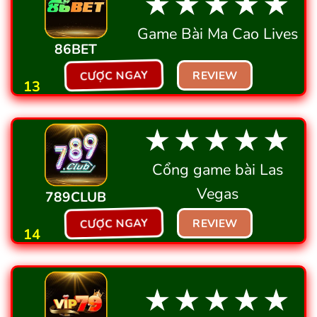
★★★★★
Game Bài Ma Cao Lives
86BET
CƯỢC NGAY
REVIEW
13
★★★★★
Cổng game bài Las
Vegas
789CLUB
CƯỢC NGAY
REVIEW
14
★★★★★