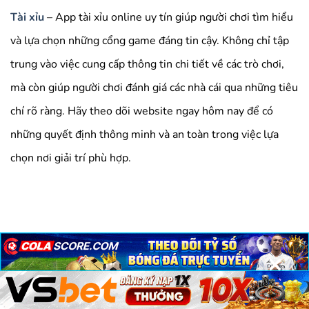
Tài xỉu
– App tài xỉu online uy tín giúp người chơi tìm hiểu
và lựa chọn những cổng game đáng tin cậy. Không chỉ tập
trung vào việc cung cấp thông tin chi tiết về các trò chơi,
mà còn giúp người chơi đánh giá các nhà cái qua những tiêu
chí rõ ràng. Hãy theo dõi website ngay hôm nay để có
những quyết định thông minh và an toàn trong việc lựa
chọn nơi giải trí phù hợp.
×
×
×