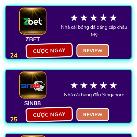
★★★★★
Nhà cái bóng đá đẳng cấp châu
Mỹ
ZBET
CƯỢC NGAY
REVIEW
24
★★★★★
Nhà cái hàng đầu Singapore
SIN88
CƯỢC NGAY
REVIEW
25