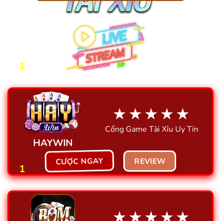
1
★★★★★
Cổng Game Tài Xỉu Uy Tín
HAYWIN
CƯỢC NGAY
REVIEW
1
★★★★★