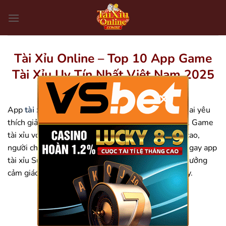
Bỏ
qua
nội
dung
Tài Xỉu Online – Top 10 App Game
Tài Xỉu Uy Tín Nhất Việt Nam 2025
×
App
tài xỉu online
là lựa chọn hoàn hảo cho những ai yêu
thích giải trí và kiếm tiền bằng trí tuệ nhanh chóng. Game
tài xỉu với lối chơi đơn giản, hấp dẫn và tỉ lệ thắng cao,
người chơi dễ dàng tham gia mọi lúc, mọi nơi. Tải ngay app
tài xỉu Sunwin MD5 online uy tín dưới đây để tận hưởng
cảm giác hồi hộp từng giây và rinh thưởng mỗi ngày.