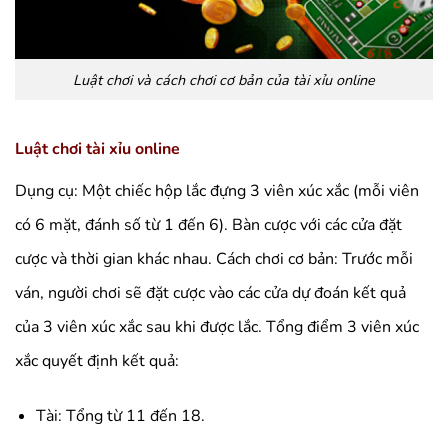
Luật chơi và cách chơi cơ bản của tài xỉu online
Luật chơi tài xỉu online
Dụng cụ: Một chiếc hộp lắc đựng 3 viên xúc xắc (mỗi viên
có 6 mặt, đánh số từ 1 đến 6). Bàn cược với các cửa đặt
cược và thời gian khác nhau. Cách chơi cơ bản: Trước mỗi
ván, người chơi sẽ đặt cược vào các cửa dự đoán kết quả
của 3 viên xúc xắc sau khi được lắc. Tổng điểm 3 viên xúc
xắc quyết định kết quả:
Tài: Tổng từ 11 đến 18.