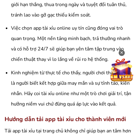
giới hạn thắng, thua trong ngày và tuyệt đối tuân thủ,
tránh lao vào gỡ gạc thiếu kiểm soát.
Việc chọn app tài xỉu online uy tín cũng đóng vai trò
quan trọng. Một nền tảng minh bạch, trả thưởng nhanh
và có hỗ trợ 24/7 sẽ giúp bạn yên tâm tập trung vào
✕
chiến thuật thay vì lo lắng về rủi ro hệ thống.
Kinh nghiệm từ thực tế cho thấy, người chơi thành công
là người biết kết hợp giữa may mắn và sự tỉnh táo, kiên
nhẫn. Hãy coi tài xỉu online như một trò chơi giải trí, tận
hưởng niềm vui chứ đừng quá áp lực vào kết quả.
Hướng dẫn tải app tài xỉu cho thành viên mới
Tải app tài xỉu tại trang chủ không chỉ giúp bạn an tâm hơn