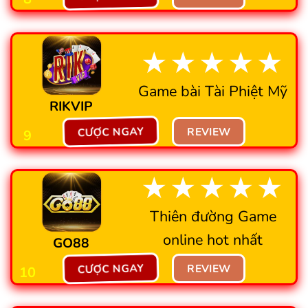
★★★★★
Game bài Tài Phiệt Mỹ
RIKVIP
CƯỢC NGAY
REVIEW
9
★★★★★
Thiên đường Game
online hot nhất
GO88
CƯỢC NGAY
REVIEW
10