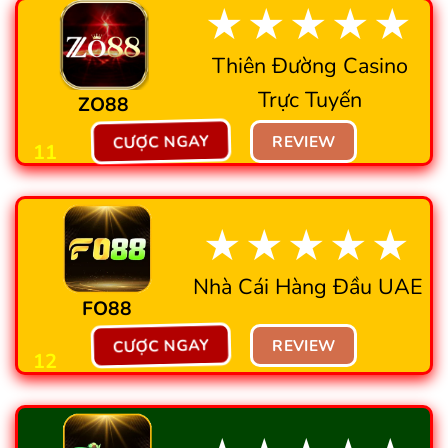
★★★★★
Thiên Đường Casino
Trực Tuyến
ZO88
CƯỢC NGAY
REVIEW
11
★★★★★
Nhà Cái Hàng Đầu UAE
FO88
CƯỢC NGAY
REVIEW
12