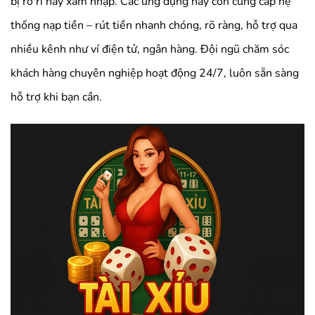
bị rò rỉ hay xâm nhập. Các ứng dụng này còn cung cấp hệ
thống nạp tiền – rút tiền nhanh chóng, rõ ràng, hỗ trợ qua
nhiều kênh như ví điện tử, ngân hàng. Đội ngũ chăm sóc
khách hàng chuyên nghiệp hoạt động 24/7, luôn sẵn sàng
hỗ trợ khi bạn cần.