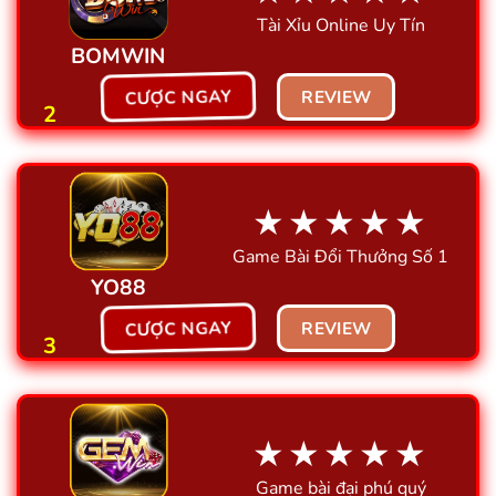
Tài Xỉu Online Uy Tín
BOMWIN
CƯỢC NGAY
REVIEW
2
★★★★★
Game Bài Đổi Thưởng Số 1
YO88
CƯỢC NGAY
REVIEW
3
★★★★★
Game bài đại phú quý