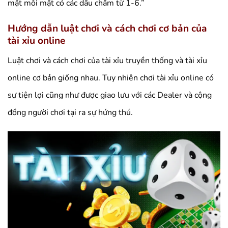
mặt mỗi mặt có các dấu chấm từ 1-6.”
Hướng dẫn luật chơi và cách chơi cơ bản của
tài xỉu online
Luật chơi và cách chơi của tài xỉu truyền thống và tài xỉu
online cơ bản giống nhau. Tuy nhiên chơi tài xỉu online có
sự tiện lợi cũng như được giao lưu với các Dealer và cộng
đồng người chơi tại ra sự hứng thú.