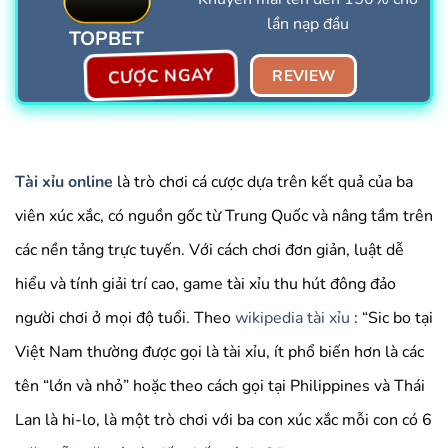
lần nạp đầu
TOPBET
CƯỢC NGAY
REVIEW
Tài xỉu online
là trò chơi cá cược dựa trên kết quả của ba
viên xúc xắc, có nguồn gốc từ Trung Quốc và nâng tầm trên
các nền tảng trực tuyến. Với cách chơi đơn giản, luật dễ
hiểu và tính giải trí cao, game tài xỉu thu hút đông đảo
người chơi ở mọi độ tuổi. Theo
wikipedia tài xỉu
: “Sic bo tại
Việt Nam thường được gọi là tài xỉu, ít phổ biến hơn là các
tên “lớn và nhỏ” hoặc theo cách gọi tại Philippines và Thái
Lan là hi-lo, là một trò chơi với ba con xúc xắc mỗi con có 6