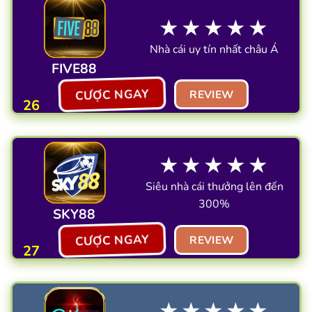
★★★★★
Nhà cái uy tín nhất châu Á
FIVE88
CƯỢC NGAY
REVIEW
26
★★★★★
Siêu nhà cái thưởng lên đến
300%
SKY88
CƯỢC NGAY
REVIEW
27
★★★★★