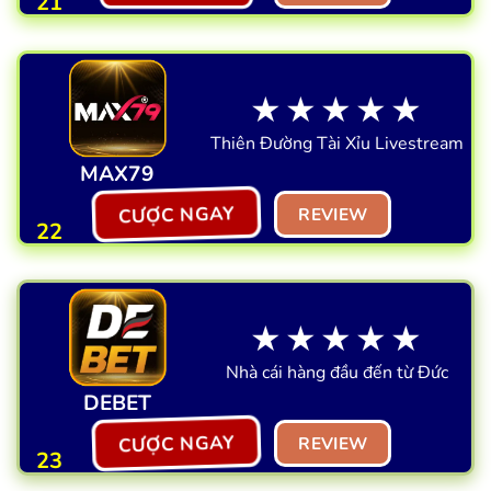
21
★★★★★
Thiên Đường Tài Xỉu Livestream
MAX79
CƯỢC NGAY
REVIEW
22
★★★★★
Nhà cái hàng đầu đến từ Đức
DEBET
CƯỢC NGAY
REVIEW
23