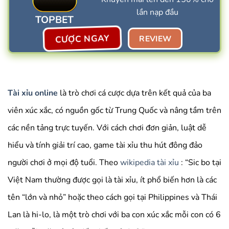
lần nạp đầu
TOPBET
CƯỢC NGAY
REVIEW
Tài xỉu online
là trò chơi cá cược dựa trên kết quả của ba
viên xúc xắc, có nguồn gốc từ Trung Quốc và nâng tầm trên
các nền tảng trực tuyến. Với cách chơi đơn giản, luật dễ
hiểu và tính giải trí cao, game tài xỉu thu hút đông đảo
người chơi ở mọi độ tuổi. Theo
wikipedia tài xỉu
: “Sic bo tại
Việt Nam thường được gọi là tài xỉu, ít phổ biến hơn là các
tên “lớn và nhỏ” hoặc theo cách gọi tại Philippines và Thái
Lan là hi-lo, là một trò chơi với ba con xúc xắc mỗi con có 6