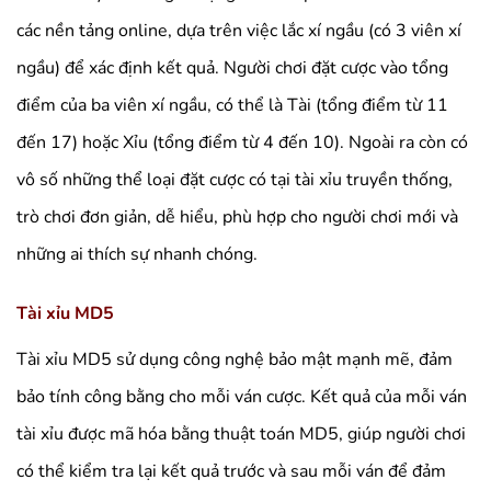
các nền tảng online, dựa trên việc lắc xí ngầu (có 3 viên xí
ngầu) để xác định kết quả. Người chơi đặt cược vào tổng
điểm của ba viên xí ngầu, có thể là Tài (tổng điểm từ 11
đến 17) hoặc Xỉu (tổng điểm từ 4 đến 10). Ngoài ra còn có
vô số những thể loại đặt cược có tại tài xỉu truyền thống,
trò chơi đơn giản, dễ hiểu, phù hợp cho người chơi mới và
những ai thích sự nhanh chóng.
Tài xỉu MD5
Tài xỉu MD5 sử dụng công nghệ bảo mật mạnh mẽ, đảm
bảo tính công bằng cho mỗi ván cược. Kết quả của mỗi ván
tài xỉu được mã hóa bằng thuật toán MD5, giúp người chơi
có thể kiểm tra lại kết quả trước và sau mỗi ván để đảm