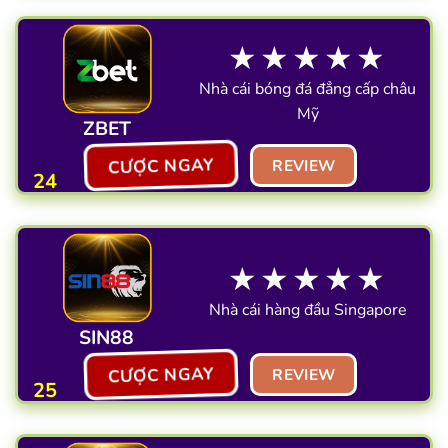
★★★★★
Nhà cái bóng đá đẳng cấp châu
Mỹ
ZBET
CƯỢC NGAY
REVIEW
24
★★★★★
Nhà cái hàng đầu Singapore
SIN88
CƯỢC NGAY
REVIEW
25