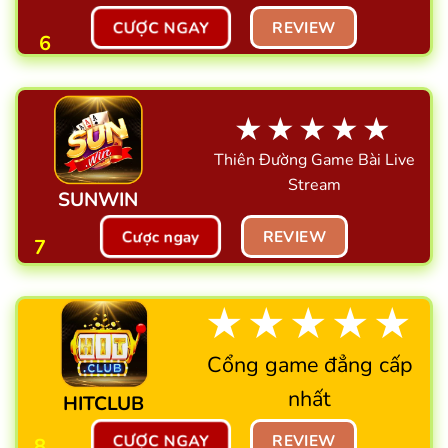
CƯỢC NGAY
REVIEW
6
★★★★★
Thiên Đường Game Bài Live
Stream
SUNWIN
Cược ngay
REVIEW
7
★★★★★
Cổng game đẳng cấp
nhất
HITCLUB
CƯỢC NGAY
REVIEW
8