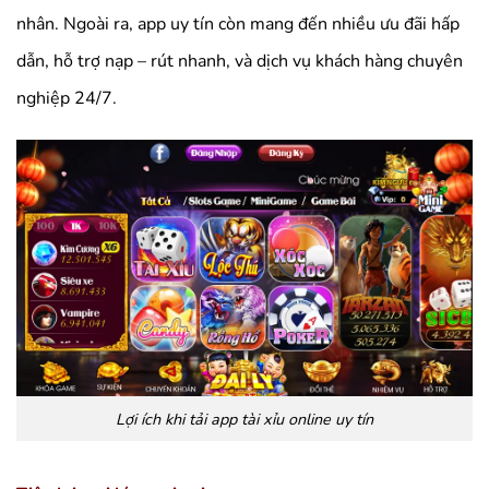
nhân. Ngoài ra, app uy tín còn mang đến nhiều ưu đãi hấp
dẫn, hỗ trợ nạp – rút nhanh, và dịch vụ khách hàng chuyên
nghiệp 24/7.
Lợi ích khi tải app tài xỉu online uy tín