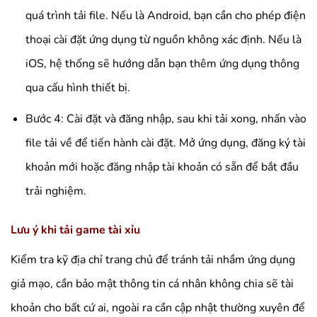
quá trình tải file. Nếu là Android, bạn cần cho phép điện
thoại cài đặt ứng dụng từ nguồn không xác định. Nếu là
iOS, hệ thống sẽ hướng dẫn bạn thêm ứng dụng thông
qua cấu hình thiết bị.
Bước 4: Cài đặt và đăng nhập, sau khi tải xong, nhấn vào
file tải về để tiến hành cài đặt. Mở ứng dụng, đăng ký tài
khoản mới hoặc đăng nhập tài khoản có sẵn để bắt đầu
trải nghiệm.
Lưu ý khi tải game tài xỉu
Kiểm tra kỹ địa chỉ trang chủ để tránh tải nhầm ứng dụng
giả mạo, cần bảo mật thông tin cá nhân không chia sẽ tài
khoản cho bất cứ ai, ngoài ra cần cập nhật thường xuyên để