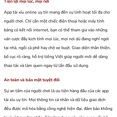
Tiện lợi mọi lúc, mọi nơi
App tài xỉu online uy tín mang đến sự linh hoạt tối đa cho
người chơi. Chỉ cần một chiếc điện thoại hoặc máy tính
bảng có kết nối internet, bạn có thể tham gia vào những
ván cược đầy kịch tính mọi lúc, mọi nơi dù đang nghỉ ngơi
tại nhà, ngồi cà phê hay chờ xe buýt. Giao diện thân thiện,
bố cục rõ ràng, hỗ trợ tiếng Việt giúp người mới dễ dàng
thao tác và làm quen ngay từ lần đầu sử dụng.
An toàn và bảo mật tuyệt đối
Sự an tâm của người chơi là ưu tiên hàng đầu của các app
tài xỉu uy tín. Mọi thông tin cá nhân và dữ liệu giao dịch
đều được mã hóa bằng công nghệ hiện đại, đảm bảo không