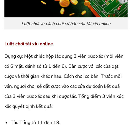
Luật chơi và cách chơi cơ bản của tài xỉu online
Luật chơi tài xỉu online
Dụng cụ: Một chiếc hộp lắc đựng 3 viên xúc xắc (mỗi viên
có 6 mặt, đánh số từ 1 đến 6). Bàn cược với các cửa đặt
cược và thời gian khác nhau. Cách chơi cơ bản: Trước mỗi
ván, người chơi sẽ đặt cược vào các cửa dự đoán kết quả
của 3 viên xúc xắc sau khi được lắc. Tổng điểm 3 viên xúc
xắc quyết định kết quả:
Tài: Tổng từ 11 đến 18.