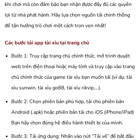
khi chơi mà còn đảm bảo bạn nhận được đầy đủ các quyền
lợi từ nhà phát hành. Hãy lựa chọn nguồn tải chính thống
để tận hưởng trò chơi một cách trọn vẹn nhất!
Các bước tải app tài xỉu tại trang chủ
Bước 1: Truy cập trang chủ chính thức, mở trình duyệt
web trên điện thoại hoặc máy tính và truy cập vào trang
chủ chính thức của game tài xỉu bạn muốn tải (ví dụ: tài
xỉu sunwin, tài xỉu go88, tài xỉu rikvip,…).
Bước 2: Chọn phiên bản phù hợp, tải cho phiên bản
Android (.apk) hoặc phiên bản tải cho iOS (iPhone/iPad)
Bạn hãy chọn đúng hệ điều hành thiết bị của mình.
Bước 3: Tải ứng dụng: Nhấn vào nút “Tải về” để bắt đầu