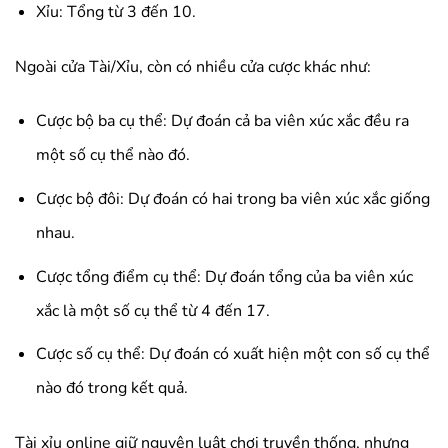
Xỉu: Tổng từ 3 đến 10.
Ngoài cửa Tài/Xỉu, còn có nhiều cửa cược khác như:
Cược bộ ba cụ thể: Dự đoán cả ba viên xúc xắc đều ra
một số cụ thể nào đó.
Cược bộ đôi: Dự đoán có hai trong ba viên xúc xắc giống
nhau.
Cược tổng điểm cụ thể: Dự đoán tổng của ba viên xúc
xắc là một số cụ thể từ 4 đến 17.
Cược số cụ thể: Dự đoán có xuất hiện một con số cụ thể
nào đó trong kết quả.
Tài xỉu online giữ nguyên luật chơi truyền thống, nhưng