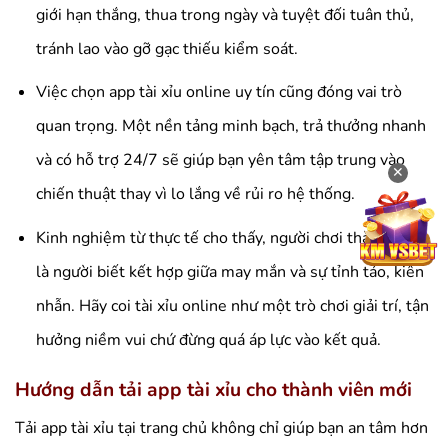
giới hạn thắng, thua trong ngày và tuyệt đối tuân thủ,
tránh lao vào gỡ gạc thiếu kiểm soát.
Việc chọn app tài xỉu online uy tín cũng đóng vai trò
quan trọng. Một nền tảng minh bạch, trả thưởng nhanh
và có hỗ trợ 24/7 sẽ giúp bạn yên tâm tập trung vào
✕
chiến thuật thay vì lo lắng về rủi ro hệ thống.
Kinh nghiệm từ thực tế cho thấy, người chơi thành công
là người biết kết hợp giữa may mắn và sự tỉnh táo, kiên
nhẫn. Hãy coi tài xỉu online như một trò chơi giải trí, tận
hưởng niềm vui chứ đừng quá áp lực vào kết quả.
Hướng dẫn tải app tài xỉu cho thành viên mới
Tải app tài xỉu tại trang chủ không chỉ giúp bạn an tâm hơn