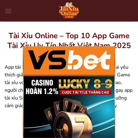
Bỏ
qua
nội
dung
Tài Xỉu Online – Top 10 App Game
Tài Xỉu Uy Tín Nhất Việt Nam 2025
×
App
tài xỉu online
là lựa chọn hoàn hảo cho những ai yêu
thích giải trí và kiếm tiền bằng trí tuệ nhanh chóng. Game
tài xỉu với lối chơi đơn giản, hấp dẫn và tỉ lệ thắng cao,
người chơi dễ dàng tham gia mọi lúc, mọi nơi. Tải ngay app
tài xỉu Sunwin MD5 online uy tín dưới đây để tận hưởng
cảm giác hồi hộp từng giây và rinh thưởng mỗi ngày.