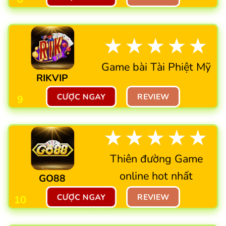
★★★★★
Game bài Tài Phiệt Mỹ
RIKVIP
CƯỢC NGAY
REVIEW
9
★★★★★
Thiên đường Game
online hot nhất
GO88
CƯỢC NGAY
REVIEW
10