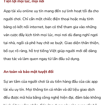
Tiện lợi mọi lúc, mọi nơi
App tài xỉu online uy tín mang đến sự linh hoạt tối đa cho
người chơi. Chỉ cần một chiếc điện thoại hoặc máy tính
bảng có kết nối internet, bạn có thể tham gia vào những
ván cược đầy kịch tính mọi lúc, mọi nơi dù đang nghỉ ngơi
tại nhà, ngồi cà phê hay chờ xe buýt. Giao diện thân thiện,
bố cục rõ ràng, hỗ trợ tiếng Việt giúp người mới dễ dàng
thao tác và làm quen ngay từ lần đầu sử dụng.
An toàn và bảo mật tuyệt đối
Sự an tâm của người chơi là ưu tiên hàng đầu của các app
tài xỉu uy tín. Mọi thông tin cá nhân và dữ liệu giao dịch
đều được mã hóa bằng công nghệ hiện đại, đảm bảo không