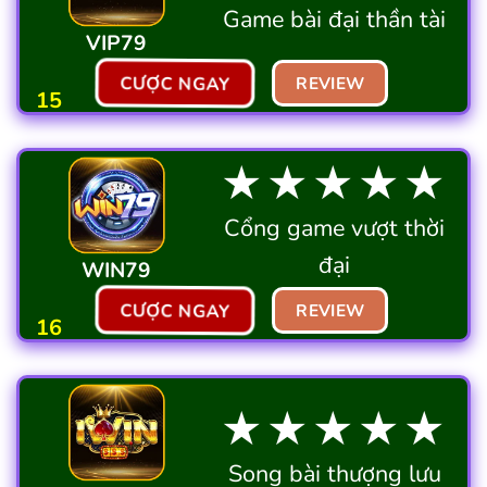
Game bài đại thần tài
VIP79
CƯỢC NGAY
REVIEW
15
★★★★★
Cổng game vượt thời
đại
WIN79
CƯỢC NGAY
REVIEW
16
★★★★★
Song bài thượng lưu