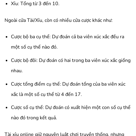
Xỉu: Tổng từ 3 đến 10.
Ngoài cửa Tài/Xỉu, còn có nhiều cửa cược khác như:
Cược bộ ba cụ thể: Dự đoán cả ba viên xúc xắc đều ra
một số cụ thể nào đó.
Cược bộ đôi: Dự đoán có hai trong ba viên xúc xắc giống
nhau.
Cược tổng điểm cụ thể: Dự đoán tổng của ba viên xúc
xắc là một số cụ thể từ 4 đến 17.
Cược số cụ thể: Dự đoán có xuất hiện một con số cụ thể
nào đó trong kết quả.
Tài xỉu online giữ nguyên luật chơi truyền thống, nhưng