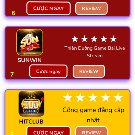
CƯỢC NGAY
REVIEW
6
★★★★★
Thiên Đường Game Bài Live
Stream
SUNWIN
Cược ngay
REVIEW
7
★★★★★
Cổng game đẳng cấp
nhất
HITCLUB
CƯỢC NGAY
REVIEW
8