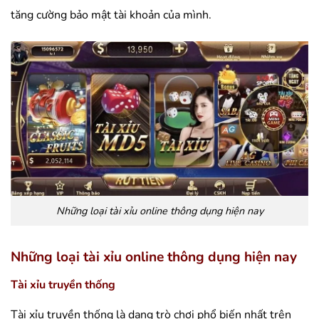
tăng cường bảo mật tài khoản của mình.
Những loại tài xỉu online thông dụng hiện nay
Những loại tài xỉu online thông dụng hiện nay
Tài xỉu truyền thống
Tài xỉu truyền thống là dạng trò chơi phổ biến nhất trên